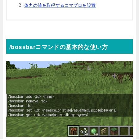
体力の値を取得するコマブロを設置
/bossbarコマンドの基本的な使い方