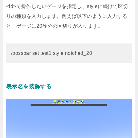
<id>で操作したいゲージを指定し、styleに続けて区切
りの種類を入力します。例えば以下のように入力する
と、ゲージに20等分の区切りが入ります。
/bossbar set test1 style notched_20
表示名を装飾する