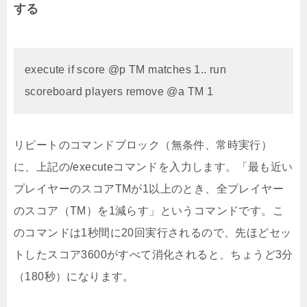
する
execute if score @p TM matches 1.. run
scoreboard players remove @a TM 1
リピートのコマンドブロック（無条件、常時実行）
に、上記の/executeコマンドを入力します。「最も近い
プレイヤーのスコアTMが1以上のとき、全プレイヤー
のスコア（TM）を1減らす」というコマンドです。こ
のコマンドは1秒間に20回実行されるので、先ほどセッ
トしたスコア3600がすべて消化されると、ちょうど3分
（180秒）になります。