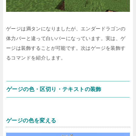
ゲージは満タンになりましたが、エンダードラゴンの
体力バーと違って白いバーになっています。実は、ゲ
ージは装飾することが可能です。次はゲージを装飾す
るコマンドを紹介します。
ゲージの色・区切り・テキストの装飾
ゲージの色を変える