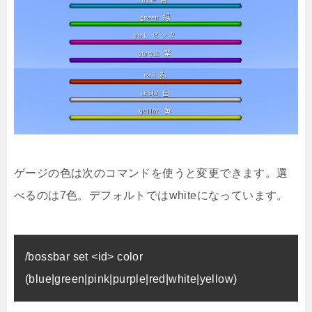
ゲージの色は次のコマンドを使うと変更できます。選
べるのは7色。デフォルトではwhiteになっています。
/bossbar set <id> color
(blue|green|pink|purple|red|white|yellow)