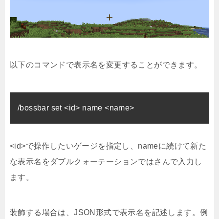
以下のコマンドで表示名を変更することができます。
/bossbar set <id> name <name>
<id>で操作したいゲージを指定し、nameに続けて新た
な表示名をダブルクォーテーションではさんで入力し
ます。
装飾する場合は、JSON形式で表示名を記述します。例