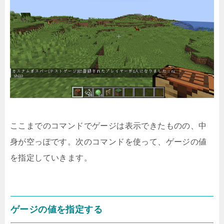
ここまでのコマンドでゲージは表示できたものの、中
身が空っぽです。次のコマンドを使って、ゲージの値
を指定していきます。
ゲージの値を指定する