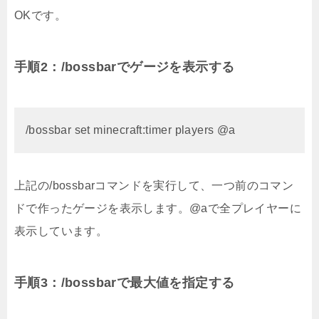
OKです。
手順2：/bossbarでゲージを表示する
/bossbar set minecraft:timer players @a
上記の/bossbarコマンドを実行して、一つ前のコマン
ドで作ったゲージを表示します。@aで全プレイヤーに
表示しています。
手順3：/bossbarで最大値を指定する