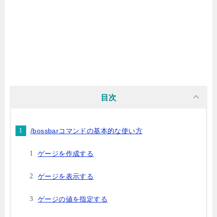
目次
/bossbarコマンドの基本的な使い方
ゲージを作成する
ゲージを表示する
ゲージの値を指定する