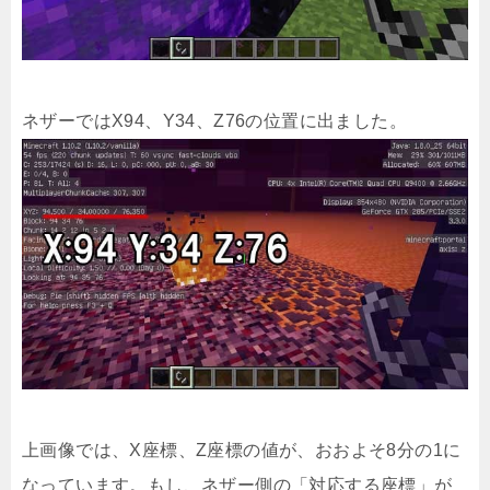
ネザーではX94、Y34、Z76の位置に出ました。
上画像では、X座標、Z座標の値が、おおよそ8分の1に
なっています。もし、ネザー側の「対応する座標」が