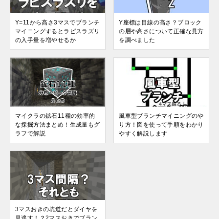
Y=11から高さ3マスでブランチ
Y座標は目線の高さ？ブロック
マイニングするとラピスラズリ
の層や高さについて正確な見方
の入手量を増やせるか
を調べました
マイクラの鉱石11種の効率的
風車型ブランチマイニングのや
な採掘方法まとめ！生成量もグ
り方！図を使って手順をわかり
ラフで解説
やすく解説します
3マスおきの坑道だとダイヤを
見逃す！？2マスおきでブラン