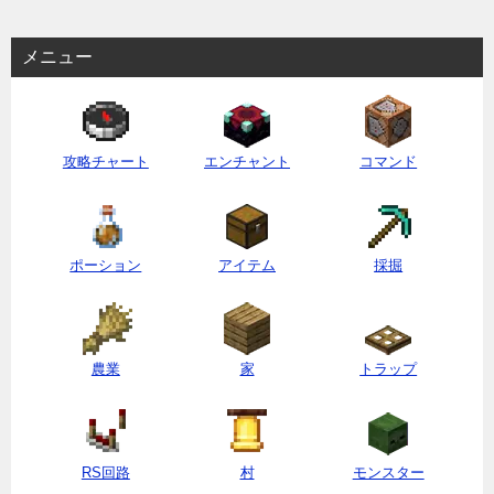
メニュー
攻略チャート
エンチャント
コマンド
ポーション
アイテム
採掘
農業
家
トラップ
RS回路
村
モンスター