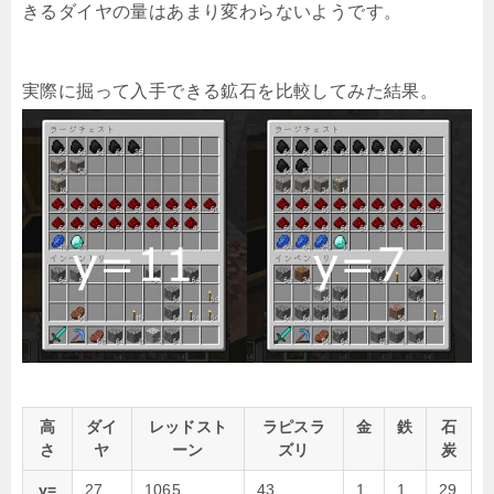
きるダイヤの量はあまり変わらないようです。
実際に掘って入手できる鉱石を比較してみた結果。
高
ダイ
レッドスト
ラピスラ
金
鉄
石
さ
ヤ
ーン
ズリ
炭
y=
27
1065
43
1
1
29